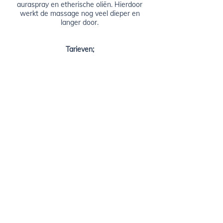
auraspray en etherische oliën. Hierdoor
werkt de massage nog veel dieper en
langer door.
Tarieven;
45 minuten € 44,00
Pakket van 4 behandelingen van 45 min
€ 160,00
Afspraak maken
Deze massage is complementair en is geen vervanging van de huisarts.
Wij stellen geen diagnose en schrijven geen medicijnen voor.
Volg ons op social media