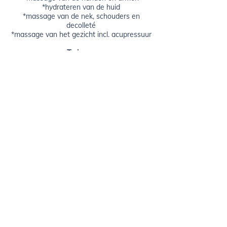
*hydrateren van de huid
*massage van de nek, schouders en
decolleté
*massage van het gezicht incl. acupressuur
Tarieven;
60 minuten € 59,00
Afspraak maken
Deze massage is complementair en is geen vervanging van de huisarts.
Wij stellen geen diagnose en schrijven geen medicijnen voor.
Volg ons op social media
​©2024 Praktijk Saya Masa